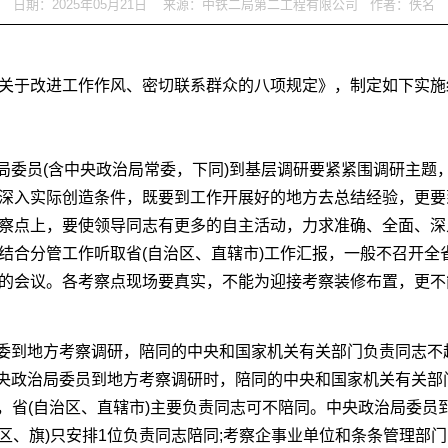
日期：2025年05月21日 来源：中铁二局第二工程有限公司 作者：佚名
关于改进工作作风、密切联系群众的八项规定》，制定如下实施
治局委员(含中央政治局常委，下同)到基层调研要紧紧围调研主题
深入实际创造条件，既要到工作开展好的地方去总结经验，更要
察点上，要使领导同志有更多的自主活动，力求准确、全面、深
结合分管工作听取省(自治区、直辖市)工作汇报，一般不召开全省
的会议。各考察点现场要真实，不能为迎接考察装修布置，更不
常委到地方考察调研，陪同的中央和国家机关有关部门负责同志不超
中央政治局委员到地方考察调研时，陪同的中央和国家机关有关部
同，省(自治区、直辖市)主要负责同志可不陪同。中央政治局委员
、区、旗)只安排1位负责同志陪同;考察企事业单位和条条管理部