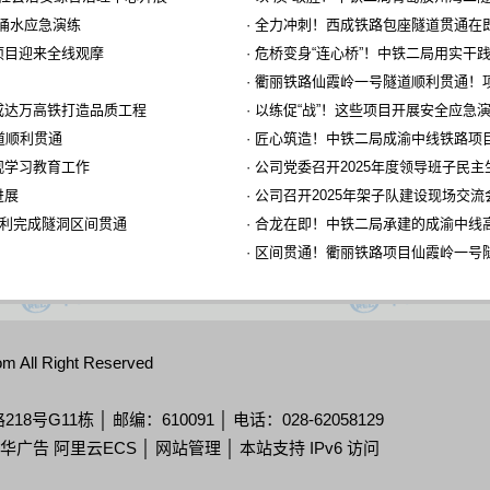
泥涌水应急演练
·
全力冲刺！西成铁路包座隧道贯通在
项目迎来全线观摩
·
危桥变身“连心桥”！中铁二局用实干
·
衢丽铁路仙霞岭一号隧道顺利贯通！
成达万高铁打造品质工程
·
以练促“战”！这些项目开展安全应急
道顺利贯通
·
匠心筑造！中铁二局成渝中线铁路项
观学习教育工作
·
公司党委召开2025年度领导班子民主
进展
·
公司召开2025年架子队建设现场交流
顺利完成隧洞区间贯通
·
合龙在即！中铁二局承建的成渝中线
·
区间贯通！衢丽铁路项目仙霞岭一号
m All Right Reserved
11栋 │ 邮编：610091 │ 电话：028-62058129
华广告 阿里云ECS │
网站管理
│ 本站支持 IPv6 访问