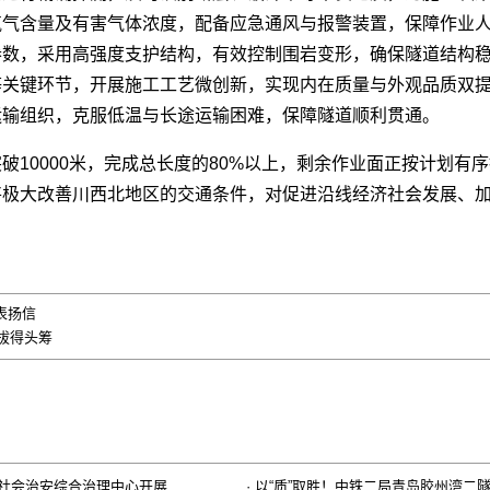
氧气含量及有害气体浓度，配备应急通风与报警装置，保障作业
参数，采用高强度支护结构，有效控制围岩变形，确保隧道结构
等关键环节，开展施工工艺微创新，实现内在质量与外观品质双
运输组织，克服低温与长途运输困难，保障隧道顺利贯通。
破10000米，完成总长度的80%以上，剩余作业面正按计划有
将极大改善川西北地区的交通条件，对促进沿线经济社会发展、
表扬信
拔得头筹
道社会治安综合治理中心开展
·
以“质”取胜！中铁二局青岛胶州湾二