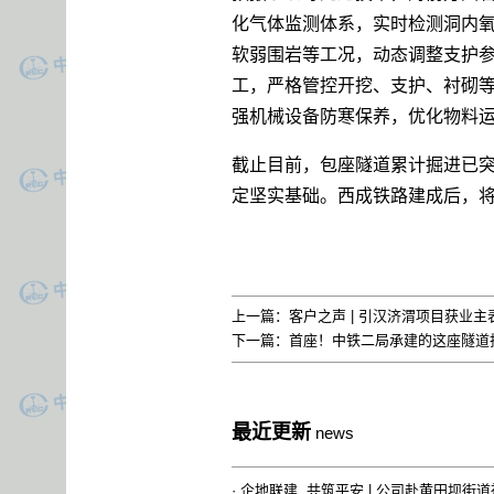
化气体监测体系，实时检测洞内
软弱围岩等工况，动态调整支护
工，严格管控开挖、支护、衬砌
强机械设备防寒保养，优化物料
截止目前，包座隧道累计掘进已突
定坚实基础。西成铁路建成后，
上一篇：
客户之声 | 引汉济渭项目获业主
下一篇：
首座！中铁二局承建的这座隧道
最近更新
news
·
企地联建 共筑平安 | 公司赴黄田坝街