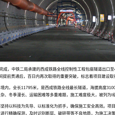
利完成，中铁二局承建的西成铁路全线控制性工程包座隧道出口至
间提前贯通后，百日内再次取得的重要突破，标志着项目建设取
内，全长11795米，是西成铁路全线最长隧道，海拔高度3100
杂、冬季漫长、运输困难等多重难题，施工难度极大，被列为Ⅰ
部坚持以科技为先导、以标准化为抓手，确保施工安全高效。项
岩进行精确探测，及时识别断层、破碎带等不良地质，为施工决