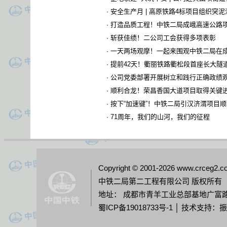
·
安全生产月 | 高原铁路4标项目组织突
·
打造品质工程！中铁二局成峨高速公路
·
斩获佳绩！二公司工会获得多项表彰
·
一天两场观摩！一起来围观中铁二局在
·
提前42天！衢丽铁路衢松段首座长大隧
·
公司党委部署开展树立和践行正确政绩
·
顺利合龙！荣昌香国大道项目取得关键
·
按下“加速键”！中铁二局引汉济渭项目
·
71周年，我们的山河，我们的征程
Copyright © 2001-2026 www.crceg2.co
中铁二局第二工程有限公司 版权所有
地址： 成都市青羊工业总部基地广富路218号G
蜀ICP备19018733号-1
│ 技术支持：振