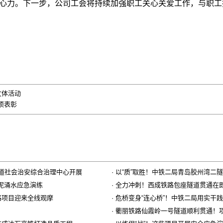
心力。下一步，公司工会将持续加强职工关心关爱工作，与职工
文体活动
项表彰
街道社会治安综合治理中心开展
·
以“质”取胜！中铁二局青岛胶州湾二
突泥涌水应急演练
·
全力冲刺！西成铁路包座隧道贯通在
路项目迎来全线观摩
·
危桥变身“连心桥”！中铁二局用实干
·
衢丽铁路仙霞岭一号隧道顺利贯通！