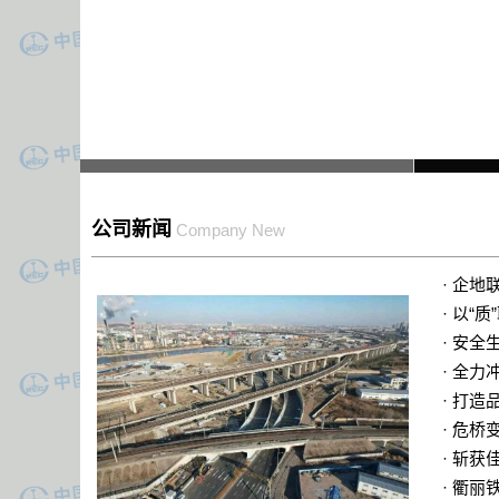
公司新闻
Company New
·
企地联
·
以“
·
安全生
·
全力
·
打造
·
危桥
·
斩获
·
衢丽