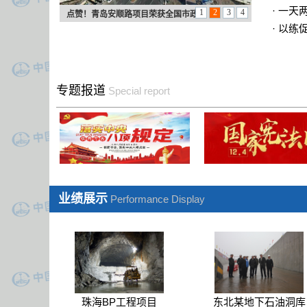
·
一天
1
2
3
4
点赞！青岛安顺路项目荣获全国市政
·
以练促
近日，中国市政工程协会公布了2025年度市政工程最
高质量水平评价工程名单。中铁二局承建的青岛安顺
路项目榜上有名，展现了中铁二局在市政工程建设中
专题报道
Special report
的领先水平。该奖项系我国市政工程领域质量管理的
最高荣誉，代表行业工
珠海BP工程项目
东北某地下石油洞库
业绩展示
Performance Display
瀑布沟水电站
青岛北客站
珠海BP工程项目
东北某地下石油洞库