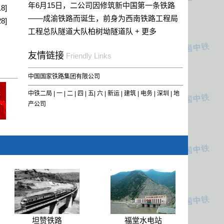
年6月15日，二公司因修筑新中国第一条铁路
18]
——成渝铁路而诞生，前身为西南铁路工程局
28]
工程总队隧道大队柏树坳隧道队 +
更多
友情链接
Friendly Links
中国国家铁路集团有限公司
中铁二局 |
一
|
二
|
四
|
五
|
六
|
新运
|
建筑
|
电务
|
深圳
|
地
坦赞铁路
福堂水电站
产
公司
和丰联络线
绵隧高速公路
坦赞铁路
福堂水电站