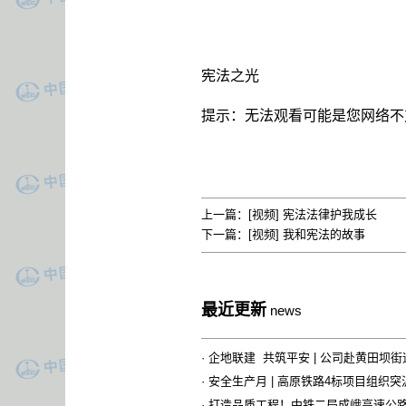
宪法之光
提示：无法观看可能是您网络不
上一篇：
[视频] 宪法法律护我成长
下一篇：
[视频] 我和宪法的故事
最近更新
news
·
企地联建 共筑平安 | 公司赴黄田坝
·
安全生产月 | 高原铁路4标项目组织
·
打造品质工程！中铁二局成峨高速公