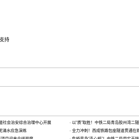
支持
街道社会治安综合治理中心开展
·
以“质”取胜！中铁二局青岛胶州湾二
突泥涌水应急演练
·
全力冲刺！西成铁路包座隧道贯通在
路项目迎来全线观摩
·
危桥变身“连心桥”！中铁二局用实干