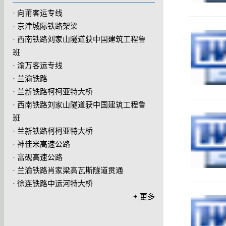
·
向莆客运专线
·
京津城际铁路架梁
·
西南铁路刘家山隧道获中国建筑工程鲁
班
·
渝万客运专线
·
兰渝铁路
·
兰新铁路柯柯亚特大桥
·
西南铁路刘家山隧道获中国建筑工程鲁
班
·
兰新铁路柯柯亚特大桥
·
神佳米高速公路
·
富砚高速公路
·
兰渝铁路肖家梁高瓦斯隧道贯通
·
徐连铁路中运河特大桥
+ 更多